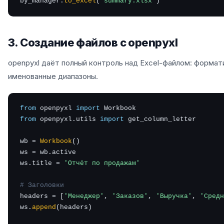
by_manager.
to_excel
(
'summary.xlsx'
)
3. Создание файлов с openpyxl
openpyxl даёт полный контроль над Excel-файлом: формат
именованные диапазоны.
from
 openpyxl 
import
from
 openpyxl.utils 
import
 get_column_letter

wb = 
Workbook
()

ws = wb.active

ws.title = 
'Отчёт по продажам'
# Заголовки
headers = [
'Менеджер'
, 
'Заказов'
, 
'Выручка'
, 
'Средн
ws.
append
(headers)
