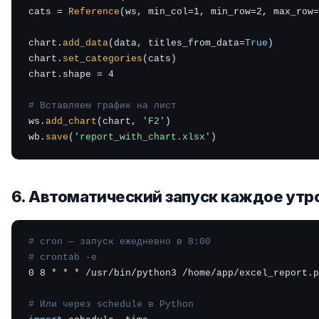
cats = 
Reference
(ws, min_col=1, min_row=2, max_row=
chart.
add_data
(data, titles_from_data=
True
)

chart.
set_categories
(cats)

chart.shape = 4

# Вставляем график на лист
ws.
add_chart
(chart, 
'F2'
)

wb.
save
(
'report_with_chart.xlsx'
)
6. Автоматический запуск каждое утр
# cron — запуск ежедневно в 8:00
# crontab -e
0 8 * * * /usr/bin/python3 /home/app/excel_report.p
# Или через schedule в Python