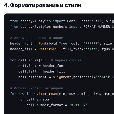
4. Форматирование и стили
from
 openpyxl.styles 
import
from
 openpyxl.styles.numbers 
import
 FORMAT_NUMBER_C
# Жирный заголовок с фоном
header_font = 
Font
(bold=
True
, color=
'FFFFFF'
, size=
header_fill = 
PatternFill
(fill_type=
'solid'
, fgColo
for
 cell 
in
 ws[1]:  
# первая строка
    cell.font = header_font

    cell.fill = header_fill

    cell.alignment = 
Alignment
(horizontal=
'center'
)

# Формат числа с разрядами
for
 row 
in
 ws.
iter_rows
(min_row=2, min_col=3, max_c
for
 cell 
in
 row:

        cell.number_format = 
'# ##0 ₽'