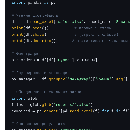
import
 pandas 
as
 pd

# Чтение Excel-файла
df = pd.
read_excel
(
'sales.xlsx'
, sheet_name=
'Январь
print
(df.
head
())           
# первые 5 строк
print
(df.
shape
)            
# (строк, столбцов)
print
(df.
describe
())      
# статистика по числовым 
# Фильтрация
big_orders = df[df[
'Сумма'
] > 100000]

# Группировка и агрегация
by_manager = df.
groupby
(
'Менеджер'
)[
'Сумма'
].
agg
([
'
# Объединение нескольких файлов
import
 glob

files = glob.
glob
(
'reports/*.xlsx'
)

combined = pd.
concat
([pd.
read_excel
(f) 
for
 f 
in
 fil
# Сохранение результата