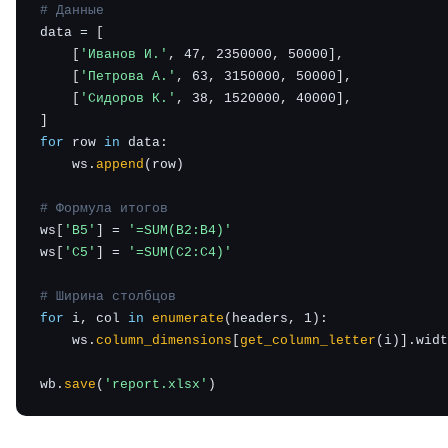
# Данные
data = [

    [
'Иванов И.'
, 47, 2350000, 50000],

    [
'Петрова А.'
, 63, 3150000, 50000],

    [
'Сидоров К.'
, 38, 1520000, 40000],

for
 row 
in
 data:

    ws.
append
(row)

# Формула итогов
ws[
'B5'
] = 
'=SUM(B2:B4)'
ws[
'C5'
] = 
'=SUM(C2:C4)'
# Ширина столбцов
for
 i, col 
in
enumerate
(headers, 1):

    ws.
column_dimensions
[
get_column_letter
(i)].widt
wb.
save
(
'report.xlsx'
)