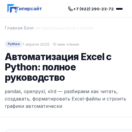
Гиперсайт
+7 (922) 290-23-72
Главная
Блог
›
›
Автоматизация Excel с Python
1 апреля 2025 · 10 мин чтения
Python
Автоматизация Excel с
Python: полное
руководство
pandas, openpyxl, xlrd — разбираем как читать,
создавать, форматировать Excel-файлы и строить
графики автоматически