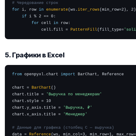
# Чередование строк
for
 i, row 
in
enumerate
(ws.
iter_rows
(min_row=2), 2)
if
 i % 2 == 0:

for
 cell 
in
 row:

            cell.fill = 
PatternFill
(fill_type=
'soli
5. Графики в Excel
from
 openpyxl.chart 
import
 BarChart, Reference

chart = 
BarChart
()

chart.title = 
'Выручка по менеджерам'
chart.style = 10

chart.y_axis.title = 
'Выручка, ₽'
chart.x_axis.title = 
'Менеджер'
# Данные для графика (столбец C — выручка)
data = 
Reference
(ws, min_col=3, min_row=1, max_row=