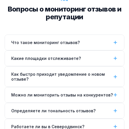
Вопросы о мониторинг отзывов и
репутации
Что такое мониторинг отзывов?
Мониторинг отзывов — автоматическое
Какие площадки отслеживаете?
отслеживание новых отзывов о компании или
товарах на всех площадках. При появлении нового
Яндекс.Карты, Google Maps, 2ГИС, Wildberries,
Как быстро приходит уведомление о новом
отзыва (особенно негативного) вы сразу получаете
Ozon, Яндекс.Маркет, Отзовик, iRecommend, Zoon,
отзыве?
уведомление в Telegram.
TripAdvisor и другие площадки по запросу.
Парсер проверяет каждые 15–30 минут.
Можно ли мониторить отзывы на конкурентов?
Уведомление приходит в течение 15–30 минут
после публикации отзыва.
Да, мониторим любые компании. Это помогает
Определяете ли тональность отзывов?
выявить слабые места конкурентов и использовать
в маркетинге.
Да, используем ИИ для анализа тональности —
Работаете ли вы в Северодвинск?