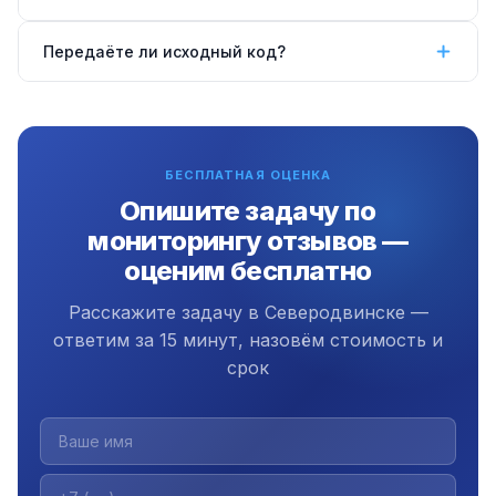
система автоматически разделяет позитивные,
нейтральные и негативные отзывы.
Да, работаем удалённо по всей России, в том
Передаёте ли исходный код?
числе в Северодвинске.
Да, передаём полный исходный код,
документацию и инструкцию. Плюс 3 месяца
бесплатной поддержки.
БЕСПЛАТНАЯ ОЦЕНКА
Опишите задачу по
мониторингу отзывов —
оценим бесплатно
Расскажите задачу в Северодвинске —
ответим за 15 минут, назовём стоимость и
срок