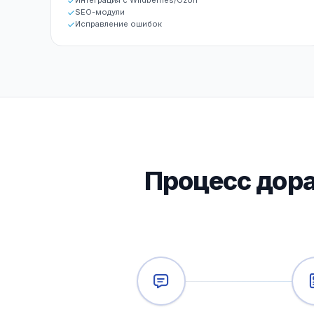
Интеграция с Wildberries/Ozon
SEO-модули
Исправление ошибок
Процесс дора