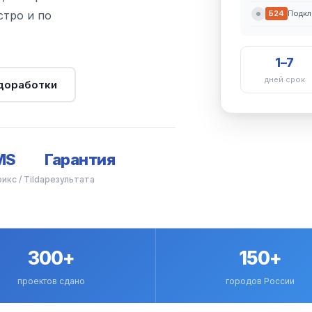
стро и по
Б24
Подкл
1–7
дней срок
доработки
MS
Гарантия
икс / Tilda
результата
300+
150+
проектов сдано
городов России