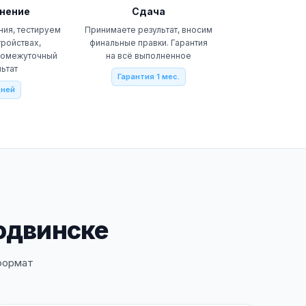
нение
Сдача
ния, тестируем
Принимаете результат, вносим
тройствах,
финальные правки. Гарантия
ромежуточный
на всё выполненное
льтат
Гарантия 1 мес.
дней
родвинске
формат