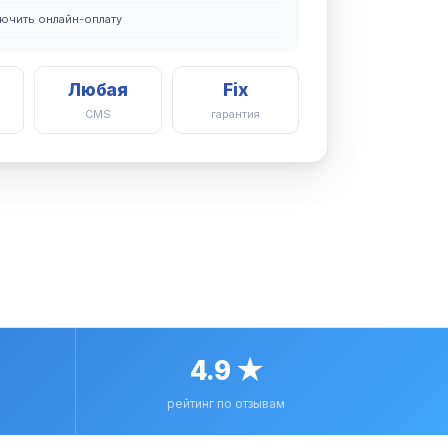
ючить онлайн-оплату
Любая
Fix
CMS
гарантия
4.9 ★
рейтинг по отзывам