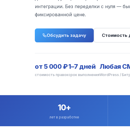
интеграции. Без переделки с нуля — бы
фиксированной цене.
Обсудить задачу
Стоимость 
от 5 000 ₽
1–7 дней
Любая C
стоимость правок
срок выполнения
WordPress / Битр
10+
лет в разработке