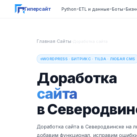
Гиперсайт
Python
ETL и данные
Боты
Бизн
Главная
Сайты
›
›
Доработка сайта
WORDPRESS · БИТРИКС · TILDA · ЛЮБАЯ CMS
Доработка
сайта
в Северодвин
Доработка сайта в Северодвинске на 
добавим функционал, исправим ошибки