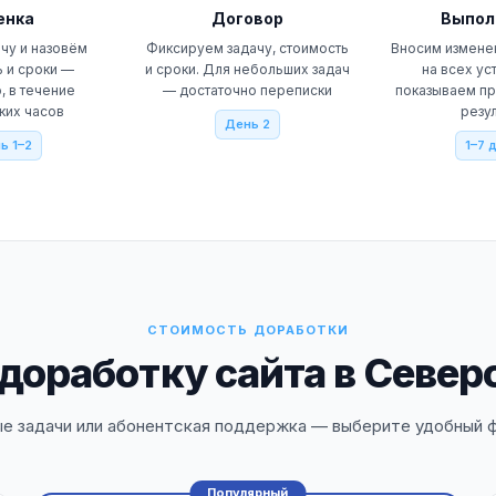
енка
Договор
Выпол
чу и назовём
Фиксируем задачу, стоимость
Вносим измене
 и сроки —
и сроки. Для небольших задач
на всех ус
, в течение
— достаточно переписки
показываем п
ких часов
резу
День 2
ь 1–2
1–7 
СТОИМОСТЬ ДОРАБОТКИ
доработку сайта в Севе
ые задачи или абонентская поддержка — выберите удобный 
Популярный