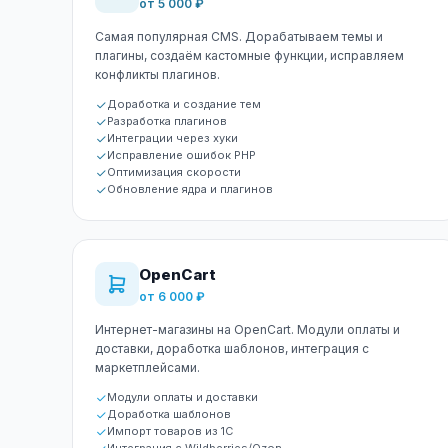
от 5 000 ₽
Самая популярная CMS. Дорабатываем темы и
плагины, создаём кастомные функции, исправляем
конфликты плагинов.
Доработка и создание тем
Разработка плагинов
Интеграции через хуки
Исправление ошибок PHP
Оптимизация скорости
Обновление ядра и плагинов
OpenCart
от 6 000 ₽
Интернет-магазины на OpenCart. Модули оплаты и
доставки, доработка шаблонов, интеграция с
маркетплейсами.
Модули оплаты и доставки
Доработка шаблонов
Импорт товаров из 1С