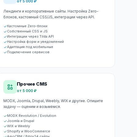
от 5 000 ₽
Лендинги и корпоративные сайты. Настройка Zero-
блоков, кастомный CSS/JS, интеграции через API.
Кастомные Zero-блоки
Собственный CSS и JS
Интеграции через Tilda API
Настройка форм и уведомлений
Адаптация под мобильные
Подключение сервисов
Прочие CMS
от 5 000 ₽
MODX, Joomla, Drupal, Weebly, WIX и другие. Опишите
задачу — оценим и возьмёмся.
MODX Revolution / Evolution
Joomla и Drupal
WIX и Weebly
Shopify и WooCommerce
AmoCRM / Bitrix24 сайты