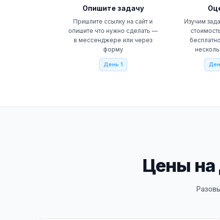
Опишите задачу
Оц
Пришлите ссылку на сайт и
Изучим зада
опишите что нужно сделать —
стоимость
в мессенджере или через
бесплатно
форму
несколь
День 1
Ден
Цены на 
Разов