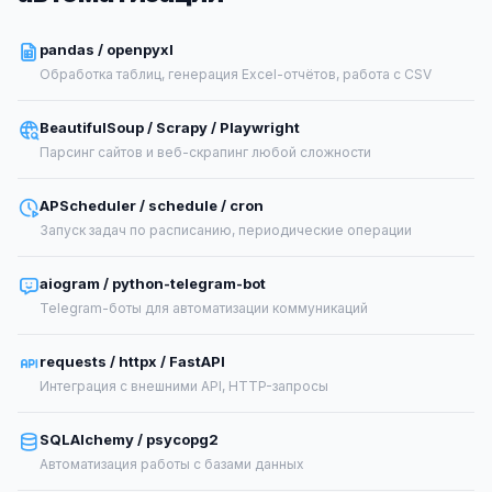
pandas / openpyxl
Обработка таблиц, генерация Excel-отчётов, работа с CSV
BeautifulSoup / Scrapy / Playwright
Парсинг сайтов и веб-скрапинг любой сложности
APScheduler / schedule / cron
Запуск задач по расписанию, периодические операции
aiogram / python-telegram-bot
Telegram-боты для автоматизации коммуникаций
requests / httpx / FastAPI
Интеграция с внешними API, HTTP-запросы
SQLAlchemy / psycopg2
Автоматизация работы с базами данных