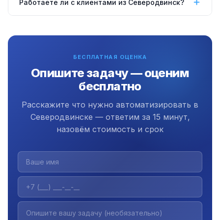
Работаете ли с клиентами из Северодвинск?
сервере, VPS (от 300 ₽/мес), настроить запуск на
компьютере или в облаке. Подберём оптимальный
Да, работаем удалённо по всей России включая
вариант под задачу и бюджет.
Северодвинске. Коммуникация через Telegram,
Zoom или email. Офис в Екатеринбурге, работаем с
БЕСПЛАТНАЯ ОЦЕНКА
2009 года.
Опишите задачу — оценим
бесплатно
Расскажите что нужно автоматизировать в
Северодвинске — ответим за 15 минут,
назовём стоимость и срок