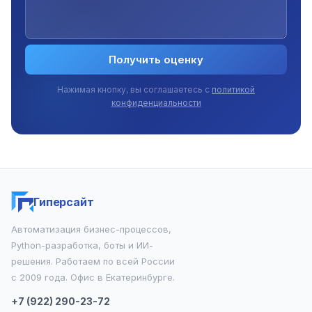
Получить оценку
Нажимая кнопку, вы соглашаетесь с
политикой
конфиденциальности
Гиперсайт
Автоматизация бизнес-процессов,
Python-разработка, боты и ИИ-
решения. Работаем по всей России
с 2009 года. Офис в Екатеринбурге.
+7 (922) 290-23-72