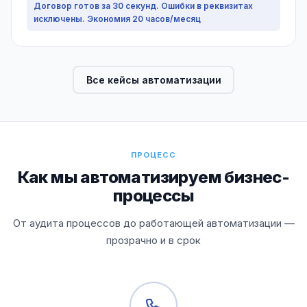
Договор готов за 30 секунд. Ошибки в реквизитах
исключены. Экономия 20 часов/месяц
Все кейсы автоматизации
ПРОЦЕСС
Как мы автоматизируем бизнес-
процессы
От аудита процессов до работающей автоматизации —
прозрачно и в срок