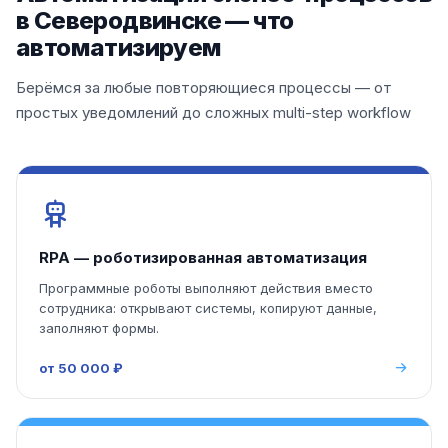
в Северодвинске — что
автоматизируем
Берёмся за любые повторяющиеся процессы — от
простых уведомлений до сложных multi-step workflow
RPA — роботизированная автоматизация
Программные роботы выполняют действия вместо
сотрудника: открывают системы, копируют данные,
заполняют формы.
от 50 000 ₽