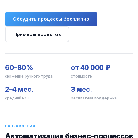
Обсудить процессы бесплатно
Примеры проектов
60–80%
от 40 000 ₽
снижение ручного труда
стоимость
2–4 мес.
3 мес.
средний ROI
бесплатная поддержка
НАПРАВЛЕНИЯ
Автоматизация бизнес-процессов