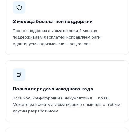
3 месяца бесплатной поддержки
После внедрения автоматизации 3 месяца
поддерживаем бесплатно: исправляем баги,
адаптируем под изменения процессов.
Полная передача исходного кода
Весь код, конфигурации и документация — ваши.
Можете развивать автоматизацию сами или с любым
другим разработчиком.