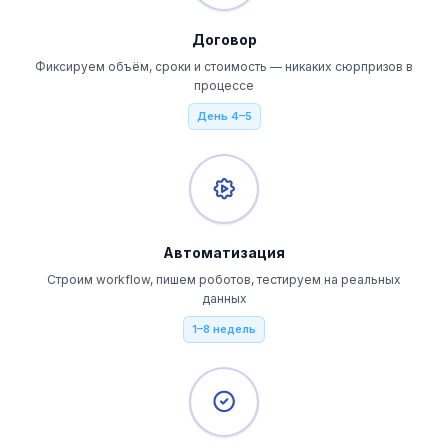
Договор
Фиксируем объём, сроки и стоимость — никаких сюрпризов в
процессе
День 4–5
Автоматизация
Строим workflow, пишем роботов, тестируем на реальных
данных
1–8 недель