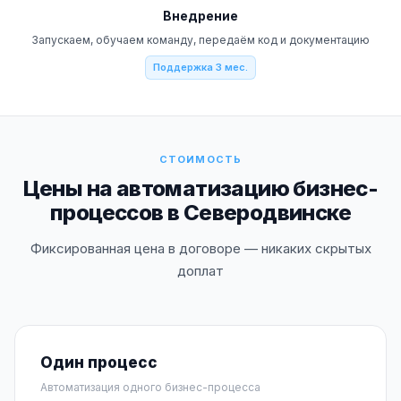
Внедрение
Запускаем, обучаем команду, передаём код и документацию
Поддержка 3 мес.
СТОИМОСТЬ
Цены на автоматизацию бизнес-
процессов в Северодвинске
Фиксированная цена в договоре — никаких скрытых
доплат
Один процесс
Автоматизация одного бизнес-процесса