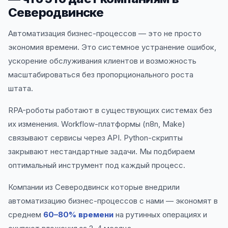
Северодвинске
Автоматизация бизнес-процессов — это не просто
экономия времени. Это системное устранение ошибок,
ускорение обслуживания клиентов и возможность
масштабироваться без пропорционального роста
штата.
RPA-роботы работают в существующих системах без
их изменения. Workflow-платформы (n8n, Make)
связывают сервисы через API. Python-скрипты
закрывают нестандартные задачи. Мы подбираем
оптимальный инструмент под каждый процесс.
Компании из Северодвинск которые внедрили
автоматизацию бизнес-процессов с нами — экономят в
среднем
60–80% времени
на рутинных операциях и