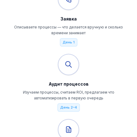
Заявка
Описываете процессы — что делается вручную и сколько
времени занимает
День 1
Аудит процессов
Изучаем процессы, считаем ROI, предлагаем что
автоматизировать в первую очередь
День 2–4