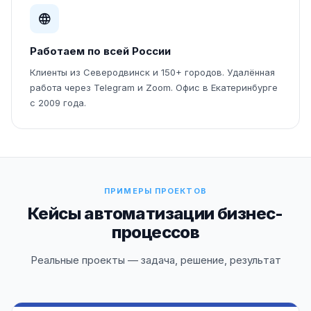
Работаем по всей России
Клиенты из Северодвинск и 150+ городов. Удалённая
работа через Telegram и Zoom. Офис в Екатеринбурге
с 2009 года.
ПРИМЕРЫ ПРОЕКТОВ
Кейсы автоматизации бизнес-
процессов
Реальные проекты — задача, решение, результат