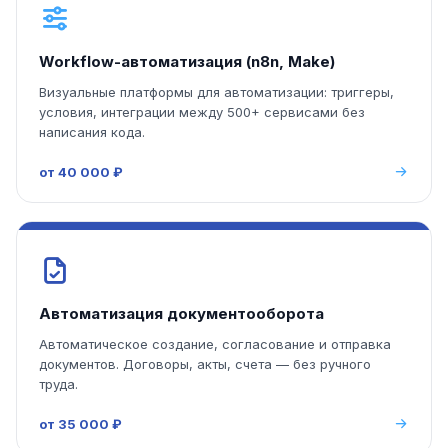
Workflow-автоматизация (n8n, Make)
Визуальные платформы для автоматизации: триггеры,
условия, интеграции между 500+ сервисами без
написания кода.
от 40 000 ₽
Автоматизация документооборота
Автоматическое создание, согласование и отправка
документов. Договоры, акты, счета — без ручного
труда.
от 35 000 ₽