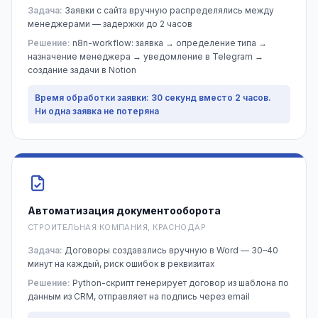
Задача:
Заявки с сайта вручную распределялись между
менеджерами — задержки до 2 часов
Решение:
n8n-workflow: заявка → определение типа →
назначение менеджера → уведомление в Telegram →
создание задачи в Notion
Время обработки заявки: 30 секунд вместо 2 часов.
Ни одна заявка не потеряна
Автоматизация документооборота
СТРОИТЕЛЬНАЯ КОМПАНИЯ, КРАСНОДАР
Задача:
Договоры создавались вручную в Word — 30–40
минут на каждый, риск ошибок в реквизитах
Решение:
Python-скрипт генерирует договор из шаблона по
данным из CRM, отправляет на подпись через email