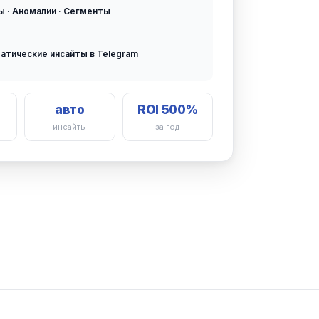
ы · Аномалии · Сегменты
атические инсайты в Telegram
авто
ROI 500%
инсайты
за год