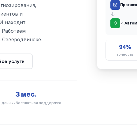
гнозирования,
Прогноз
лиентов и
↓
ИИ находит
✓ Автом
. Работаем
в Северодвинске.
94%
точность
Все услуги
3 мес.
 данных
бесплатная поддержка