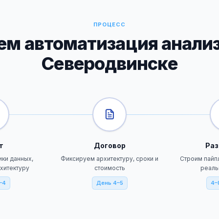
ПРОЦЕСС
м автоматизация анализ
Северодвинске
т
Договор
Раз
ики данных,
Фиксируем архитектуру, сроки и
Строим пайпл
хитектуру
стоимость
реаль
–4
День 4–5
4–