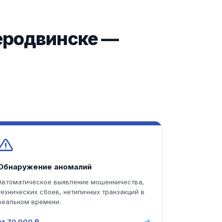
веродвинске —
Обнаружение аномалий
Автоматическое выявление мошенничества,
технических сбоев, нетипичных транзакций в
реальном времени.
от 70 000 ₽