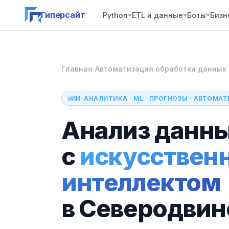
Гиперсайт
Python
ETL и данные
Боты
Бизн
Главная
Автоматизация обработки данных
›
›
ИИ-АНАЛИТИКА · ML · ПРОГНОЗЫ · АВТОМА
Анализ данн
с
искусствен
интеллектом
в Северодвин