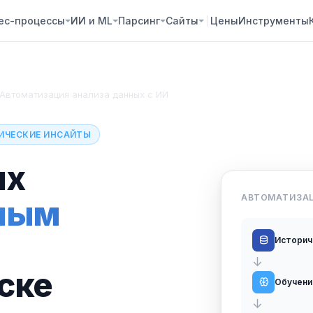
ес-процессы
ИИ и ML
Парсинг
Сайты
Цены
Инструменты
Автоматизация анализа данных с ИИ
ТИЧЕСКИЕ ИНСАЙТЫ
ых
АВТОМАТИЗАЦ
ным
Историч
↓
ске
Обучени
↓