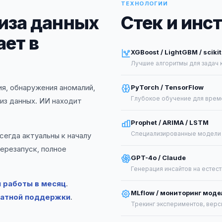
ТЕХНОЛОГИИ
иза данных
Стек и инс
ает в
XGBoost / LightGBM / scikit
Лучшие алгоритмы для задач 
я, обнаружения аномалий,
PyTorch / TensorFlow
Глубокое обучение для врем
из данных. ИИ находит
Prophet / ARIMA / LSTM
Специализированные модели
сегда актуальны к началу
перезапуск, полное
GPT-4o / Claude
Генерация инсайтов на естест
й работы в месяц
.
MLflow / мониторинг моде
латной поддержки
.
Трекинг экспериментов, верс