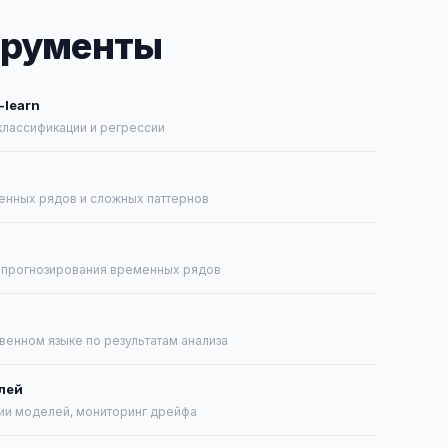
трументы
-learn
классификации и регрессии
енных рядов и сложных паттернов
 прогнозирования временных рядов
венном языке по результатам анализа
лей
ии моделей, мониторинг дрейфа