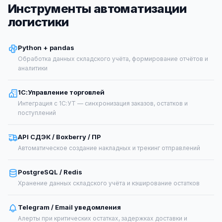
Инструменты автоматизации
логистики
Python + pandas
Обработка данных складского учёта, формирование отчётов и
аналитики
1С:Управление торговлей
Интеграция с 1С:УТ — синхронизация заказов, остатков и
поступлений
API СДЭК / Boxberry / ПР
Автоматическое создание накладных и трекинг отправлений
PostgreSQL / Redis
Хранение данных складского учёта и кэширование остатков
Telegram / Email уведомления
Алерты при критических остатках, задержках доставки и