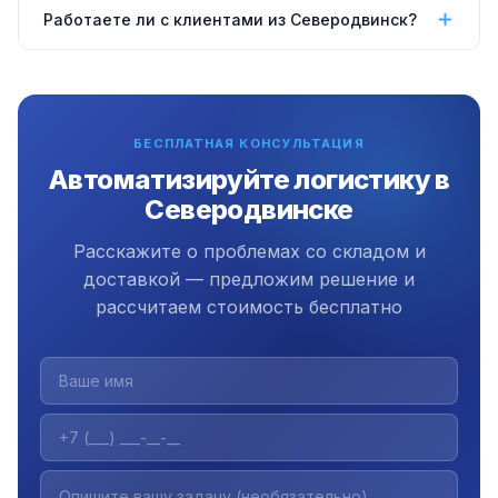
Скрипт мониторит остатки каждые 15–60 минут.
Работаете ли с клиентами из Северодвинск?
обе стороны.
При достижении минимального уровня —
автоматически формирует заявку поставщику по
Да, работаем удалённо по всей России включая
email или через API. Вы настраиваете минимумы для
Северодвинске. Коммуникация через Telegram и
каждой позиции или категории.
Zoom. Офис в Екатеринбурге с 2009 года.
БЕСПЛАТНАЯ КОНСУЛЬТАЦИЯ
Автоматизируйте логистику в
Северодвинске
Расскажите о проблемах со складом и
доставкой — предложим решение и
рассчитаем стоимость бесплатно