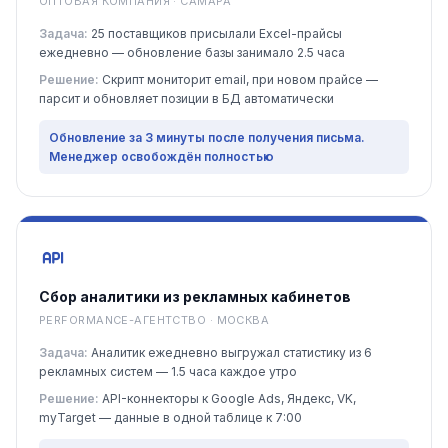
ОПТОВАЯ КОМПАНИЯ · САМАРА
Задача:
25 поставщиков присылали Excel-прайсы
ежедневно — обновление базы занимало 2.5 часа
Решение:
Скрипт мониторит email, при новом прайсе —
парсит и обновляет позиции в БД автоматически
Обновление за 3 минуты после получения письма.
Менеджер освобождён полностью
Сбор аналитики из рекламных кабинетов
PERFORMANCE-АГЕНТСТВО · МОСКВА
Задача:
Аналитик ежедневно выгружал статистику из 6
рекламных систем — 1.5 часа каждое утро
Решение:
API-коннекторы к Google Ads, Яндекс, VK,
myTarget — данные в одной таблице к 7:00