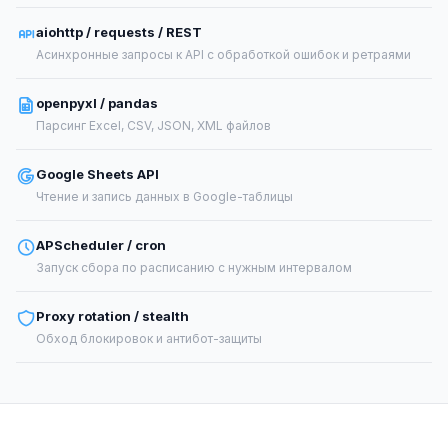
aiohttp / requests / REST
Асинхронные запросы к API с обработкой ошибок и ретраями
openpyxl / pandas
Парсинг Excel, CSV, JSON, XML файлов
Google Sheets API
Чтение и запись данных в Google-таблицы
APScheduler / cron
Запуск сбора по расписанию с нужным интервалом
Proxy rotation / stealth
Обход блокировок и антибот-защиты