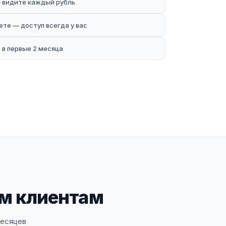
 видите каждый рубль
те — доступ всегда у вас
в первые 2 месяца
им клиентам
месяцев