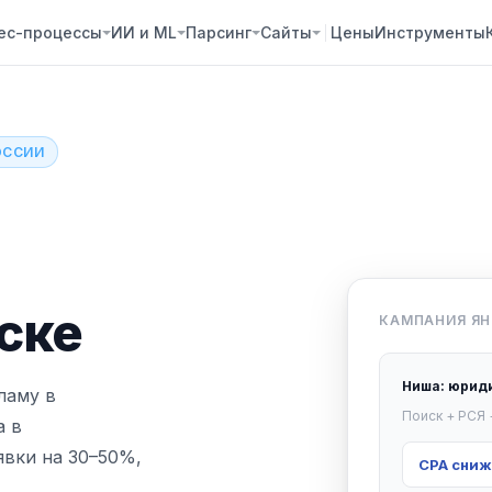
ес-процессы
ИИ и ML
Парсинг
Сайты
Цены
Инструменты
ОССИИ
ске
КАМПАНИЯ ЯН
Ниша: юриди
ламу в
Поиск + РСЯ 
а в
явки на 30–50%,
CPA сниже