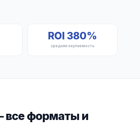
ROI 380%
е
средняя окупаемость
— все форматы и