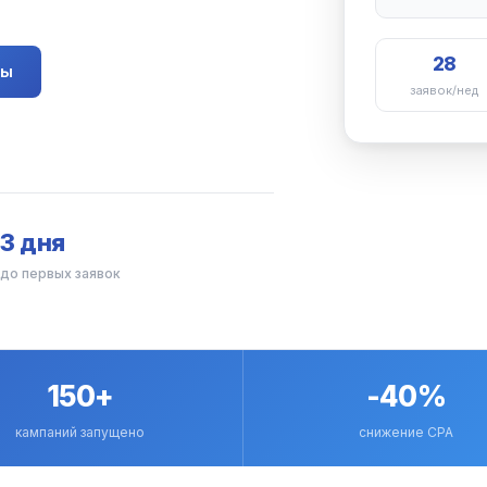
28
мы
заявок/нед
3 дня
до первых заявок
150+
-40%
кампаний запущено
снижение CPA