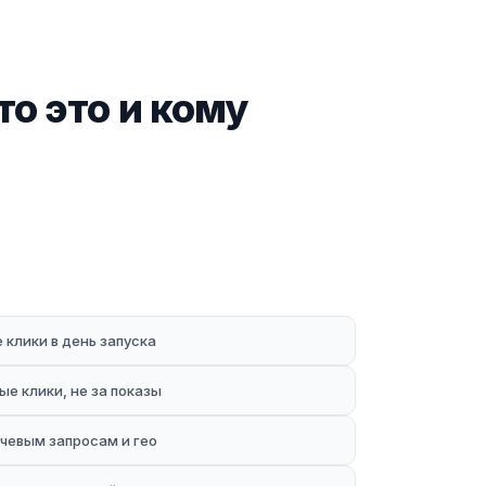
о это и кому
клики в день запуска
ые клики, не за показы
чевым запросам и гео