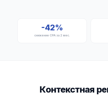
-42%
снижение CPA за 2 мес.
Контекстная ре