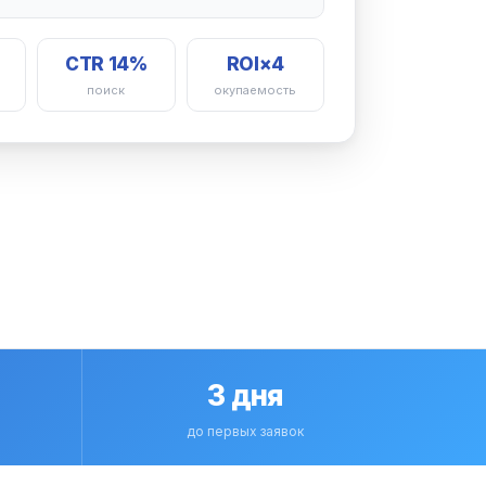
CTR 14%
ROI×4
поиск
окупаемость
3 дня
до первых заявок