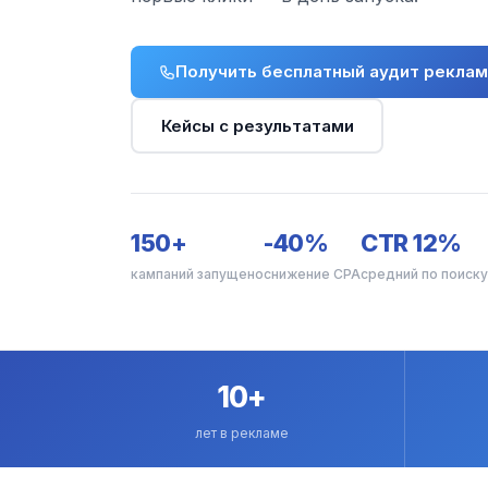
Получить бесплатный аудит рекла
Кейсы с результатами
150+
-40%
CTR 12%
кампаний запущено
снижение CPA
средний по поиску
10+
лет в рекламе