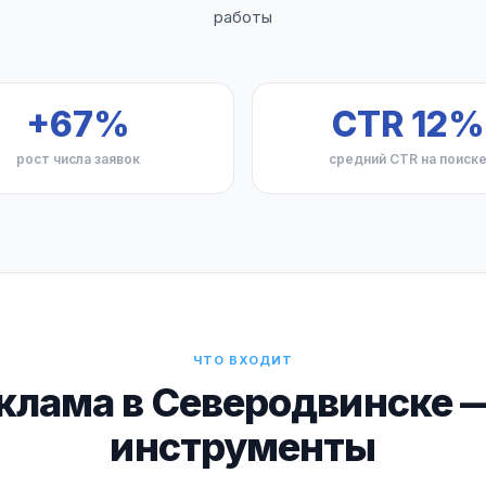
работы
+67%
CTR 12%
рост числа заявок
средний CTR на поиск
ЧТО ВХОДИТ
клама в Северодвинске 
инструменты